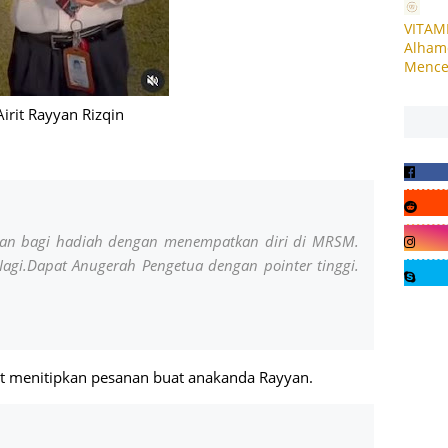
VITAM
Alhamd
Mencec
Airit Rayyan Rizqin
yan bagi hadiah dengan menempatkan diri di MRSM.
Iagi.Dapat Anugerah Pengetua dengan pointer tinggi.
ut menitipkan pesanan buat anakanda Rayyan.