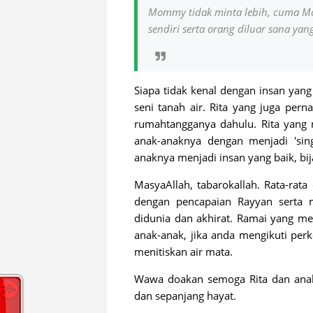
Mommy tidak minta lebih, cuma M
sendiri serta orang diluar sana ya
Siapa tidak kenal dengan insan yang 
seni tanah air. Rita yang juga per
rumahtangganya dahulu. Rita yang
anak-anaknya dengan menjadi 'sin
anaknya menjadi insan yang baik, bi
MasyaAllah, tabarokallah. Rata-ra
dengan pencapaian Rayyan serta 
didunia dan akhirat. Ramai yang men
anak-anak, jika anda mengikuti perk
menitiskan air mata.
Wawa doakan semoga Rita dan anak
dan sepanjang hayat.