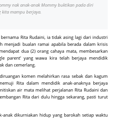
ommy nak anak-anak Mommy buktikan pada diri
ng kita mampu berjaya.
bernama Rita Rudaini, ia tidak asing lagi dari industri
nah menjadi bualan ramai apabila berada dalam krisis
 mendapat dua (2) orang cahaya mata, membesarkan
gle parent' yang wawa kira telah berjaya mendidik
jak dan cemerlang.
ta diruangan komen melahirkan rasa sebak dan kagum
memuji Rita dalam mendidik anak-anaknya berjaya
itiskan air mata melihat perjalanan Rita Rudaini dan
embangan Rita dari dulu hingga sekarang, pasti turut
-anak dikurniakan hidup yang barokah setiap waktu